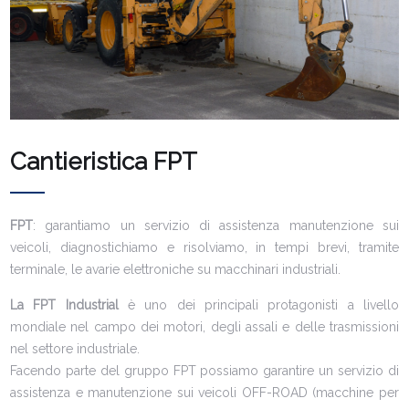
Cantieristica FPT
FPT
: garantiamo un servizio di assistenza manutenzione sui
veicoli, diagnostichiamo e risolviamo, in tempi brevi, tramite
terminale, le avarie elettroniche su macchinari industriali.
La FPT Industrial
è uno dei principali protagonisti a livello
mondiale nel campo dei motori, degli assali e delle trasmissioni
nel settore industriale.
Facendo parte del gruppo FPT possiamo garantire un servizio di
assistenza e manutenzione sui veicoli OFF-ROAD (macchine per