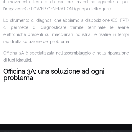
il movimento terra e da cantiere, macchine agricole e per
l’irrigazione) e POWER GENERATION (gruppi elettrogeni).
Lo strumento di diagnosi che abbiamo a disposizione (ECI FPT)
ci permette di diagnosticare tramite terminale le avarie
elettroniche presenti sui macchinari industriali e risalire in tempi
rapidi alla soluzione del problema.
Officina 3A è specializzata nell’
assemblaggio
e nella
riparazione
di
tubi idraulici
.
Officina 3A: una soluzione ad ogni
problema